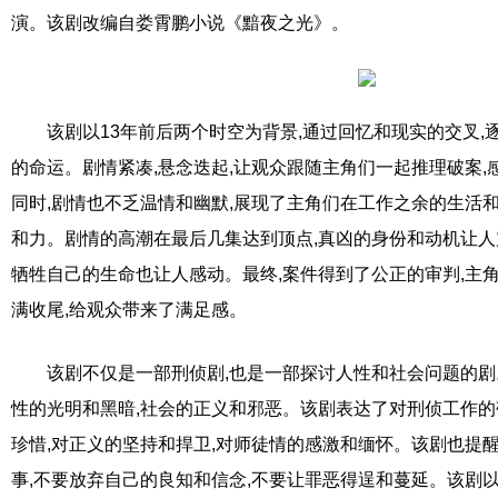
演。该剧改编自娄霄鹏小说《黯夜之光》。
该剧以13年前后两个时空为背景,通过回忆和现实的交叉
的命运。剧情紧凑,悬念迭起,让观众跟随主角们一起推理破案
同时,剧情也不乏温情和幽默,展现了主角们在工作之余的生活
和力。剧情的高潮在最后几集达到顶点,真凶的身份和动机让人
牺牲自己的生命也让人感动。最终,案件得到了公正的审判,主
满收尾,给观众带来了满足感。
该剧不仅是一部刑侦剧,也是一部探讨人性和社会问题的
性的光明和黑暗,社会的正义和邪恶。该剧表达了对刑侦工作的
珍惜,对正义的坚持和捍卫,对师徒情的感激和缅怀。该剧也提
事,不要放弃自己的良知和信念,不要让罪恶得逞和蔓延。该剧