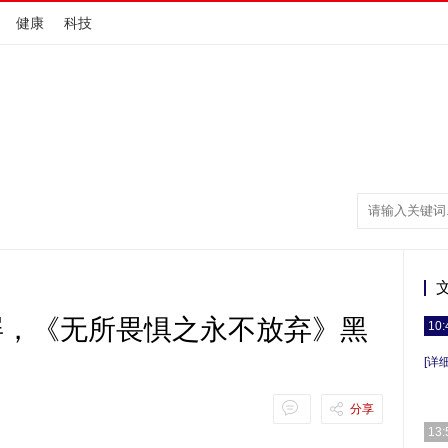
健康
科技
屏，《无所畏惧之永不放弃》黑
10:
[详细
分享
13: