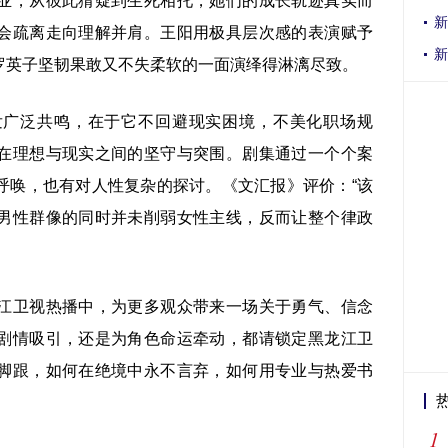
业，从彼此猜疑到生死相托，她们的成长轨迹真实而
新
会疏离走向理解并肩。王阳用极具层次感的表演赋予
新
罗英子坚韧果敢又不失柔软的一面演绎得淋漓尽致。
发广泛共鸣，在于它不回避现实困境，不美化职场规
在理想与现实之间的坚守与突围。剧集通过一个个案
呼唤，也有对人性复杂的探讨。《文汇报》评价：“该
男性群像的同时并未削弱女性主线，反而让整个律政
江卫视热播中，为更多观众带来一场关于勇气、信念
剧情吸引，还是为角色命运牵动，都请锁定黑龙江卫
脚跟，如何在绝境中永不言弃，如何用专业与热爱书
1