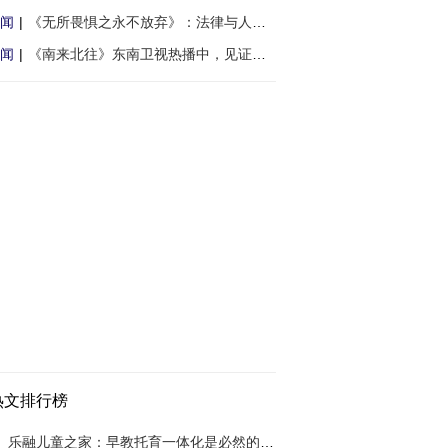
闻
|
《无所畏惧之永不放弃》：法律与人情的碰撞
闻
|
《南来北往》东南卫视热播中，见证中国日新
热文排行榜
乐融儿童之家：早教托育一体化是必然的趋势