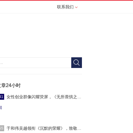
联系我们
文章24小时
女性创业群像闪耀荧屏，《无所畏惧之永不放弃
41
]
于和伟吴越领衔《沉默的荣耀》，致敬隐蔽战线
55