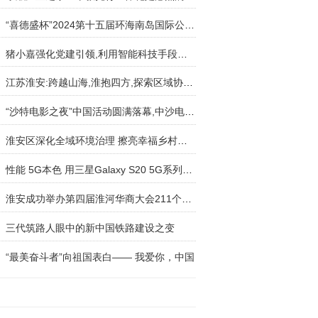
“喜德盛杯”2024第十五届环海南岛国际公路自行车
猪小嘉强化党建引领,利用智能科技手段落实垃圾分
江苏淮安:跨越山海,淮抱四方,探索区域协同发展新
“沙特电影之夜”中国活动圆满落幕,中沙电影文化
淮安区深化全域环境治理 擦亮幸福乡村底色
性能 5G本色 用三星Galaxy S20 5G系列提升游戏段
淮安成功举办第四届淮河华商大会211个签约项目 总
三代筑路人眼中的新中国铁路建设之变
“最美奋斗者”向祖国表白—— 我爱你，中国