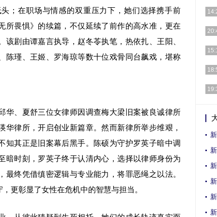
低头；在职场与情感的双重压力下，她们选择携手前
[详细
14:
无所畏惧》的续篇，不仅延续了前作的高水准，更在
[详细
20:
。该剧由谭嘉言执导，赵冬苓执笔，热依扎、王阳、
[详细
15:
、陈瑾、王姬、罗海琼等数十位戏骨同台飙戏，堪称
[详细
18:
苏超
19:
激战
[详细
邱华、夏舒三位女律师因调查梅大梁旧案被良诚律所
瑛华律所，开启创业新篇章。然而新律所举步维艰，
新
不知其正是旧案幕后黑手。陈硕为守护罗英子暗中调
新
至暗时刻，罗英子终于认清内心，选择以律师身份为
新
，最终凭借缜密逻辑与专业能力，将罪恶绳之以法。
新
守，更彰显了女性在危机中的智慧与担当。
新
新