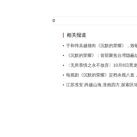
0
相关报道
于和伟吴越领衔《沉默的荣耀》，致
《沉默的荣耀》：首部聚焦台湾隐蔽
〈无所畏惧之永不放弃〉10月8日黑
电视剧《沉默的荣耀》定档央视八套，
江苏淮安:跨越山海,淮抱四方,探索区