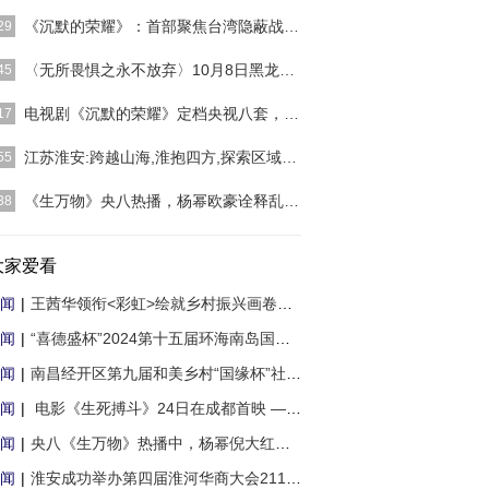
]
《沉默的荣耀》：首部聚焦台湾隐蔽战线的谍战
29
]
〈无所畏惧之永不放弃〉10月8日黑龙江卫视即
45
]
电视剧《沉默的荣耀》定档央视八套，9月30日
17
]
江苏淮安:跨越山海,淮抱四方,探索区域协同发
55
联赛第11轮，淮安队主场迎战泰州队。经过90分钟
《生万物》央八热播，杨幂欧豪诠释乱世中的土
38
，淮安队以3：1力克
[详细]
]
大家爱看
闻
|
王茜华领衔<彩虹>绘就乡村振兴画卷，5月14
闻
|
“喜德盛杯”2024第十五届环海南岛国际公路
闻
|
南昌经开区第九届和美乡村“国缘杯”社区（
闻
|
电影《生死搏斗》24日在成都首映 ——电
闻
|
央八《生万物》热播中，杨幂倪大红上演中国
闻
|
淮安成功举办第四届淮河华商大会211个签约