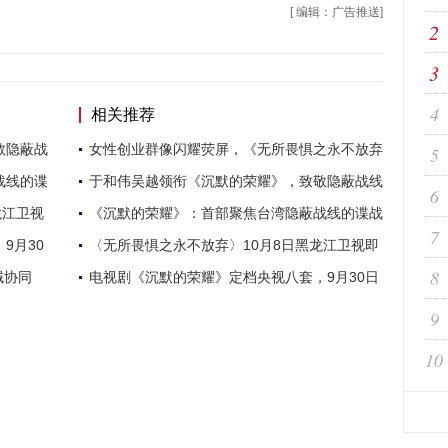
[ 编辑：广告推送]
2
3
4
相关推荐
敬隐蔽战
女性创业群像闪耀荧屏，《无所畏惧之永不放弃
5
战线的谍
于和伟吴越领衔《沉默的荣耀》，致敬隐蔽战线
6
龙江卫视
《沉默的荣耀》：首部聚焦台湾隐蔽战线的谍战
7
9月30
〈无所畏惧之永不放弃〉10月8日黑龙江卫视即
8
域协同
电视剧《沉默的荣耀》定档央视八套，9月30日
9
10