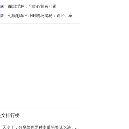
康
|
面部浮肿：可能心肾有问题
康
|
七辆彩车三小时转场揭秘：途经儿童医院制订
热文排行榜
天冷了，分享给你两种南瓜的美味吃法，不蒸不炒，