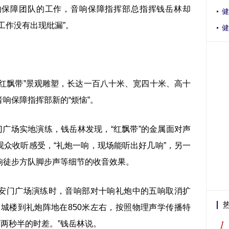
保障团队的工作，音响保障指挥部总指挥钱岳林却
健
工作没有出现纰漏”。
健
飘带”景观雕塑，长达一百八十米、宽四十米、高十
响保障指挥部新的“烦恼”。
广场实地演练，钱岳林发现，“红飘带”的金属面对声
众收听感受，“礼炮一响，现场能听出好几响”，另一
响徒步方队脚步声等细节的收音效果。
门广场演练时，音响部对十响礼炮中的五响取消扩
城楼到礼炮阵地在850米左右，按照物理声学传播特
1
有两秒半的时差。”钱岳林说。