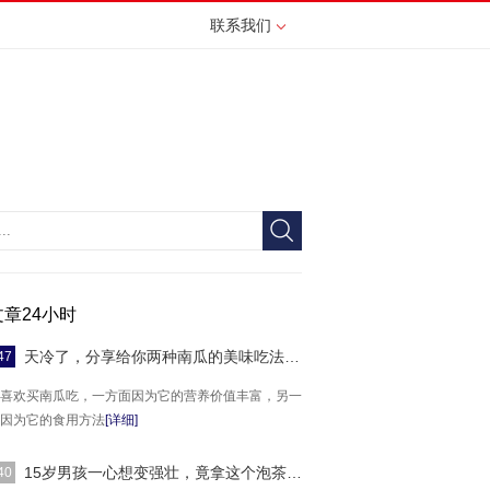
联系我们
文章24小时
天冷了，分享给你两种南瓜的美味吃法，不蒸不
47
喜欢买南瓜吃，一方面因为它的营养价值丰富，另一
因为它的食用方法
[详细]
15岁男孩一心想变强壮，竟拿这个泡茶喝！专家
40