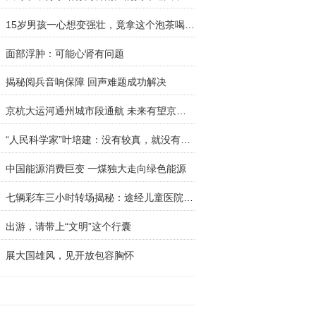
15岁男孩一心想变强壮，竟拿这个泡茶喝！专家：一
面部浮肿：可能心肾有问题
揭秘阅兵音响保障 回声难题成功解决
京杭大运河通州城市段通航 未来有望京津冀通航联
“人民科学家”叶培建：没有较真，就没有重大成果
中国能源消费巨变 一煤独大走向绿色能源
七辆彩车三小时转场揭秘：途经儿童医院制订专门方
出游，请带上“文明”这个行囊
展大国雄风，见开放包容胸怀