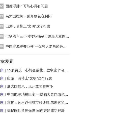
始斌斌生吃了一片夹竹桃叶，然而并没有觉得有明显
面部浮肿：可能心肾有问题
32
效。 此时，冲动
[详细]
健康人在早晨醒后也可能出现轻度浮肿，但起床活动
展大国雄风，见开放包容胸怀
39
肿现象应在 20 分
[详细]
]
出游，请带上“文明”这个行囊
39
规范游客行为、促进文明出游，有关部门出台了挺多
七辆彩车三小时转场揭秘：途经儿童医院制订专
39
，也有一定成效，
[详细]
北京展览馆举办的“伟大历程 辉煌成就——庆祝中华
中国能源消费巨变 一煤独大走向绿色能源
39
共和国成立70周
[详细]
者朱玥怡 林子）从供给短缺到总体宽松，从能源工
础的“一穷二白”
大家爱看
[详细]
康
|
15岁男孩一心想变强壮，竟拿这个泡茶喝！专
康
|
出游，请带上“文明”这个行囊
康
|
展大国雄风，见开放包容胸怀
康
|
中国能源消费巨变 一煤独大走向绿色能源
康
|
京杭大运河通州城市段通航 未来有望京津冀
康
|
揭秘阅兵音响保障 回声难题成功解决