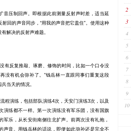
2
音压制回声。即根据此前测量反射声时差，适当延
3
射回的声音同步，“用我的声音把它盖住”。使用这种
没有解决的反射声难题。
4
5
6
没有反复推敲、琢磨、修饰的时间，比如一个口令没
7
再没有机会弥补了。”钱岳林一直跟同事们重复这段
8
阅兵当天的情况。
9
程演练，包括部队演练4次，天安门演练3次，以及
10
次演练都不一样。第一次演练没有军乐团，没有国旗
的军乐，从长安街南侧往北扩声。前两次没有礼炮，
的声音。用钱岳林的话说，即便如此弥补还是完全不