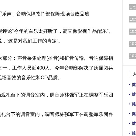
一开
17:
的疗
乐声；音响保障指挥部保障现场音效品质
一般
10:
后浮
[详细
论“今年的军乐太好听了，简直像影视作品配乐”。
10:
，“这是对我们工作的肯定”。
为了
10:
规定
正在
10:
分：声音采集处理(拾音)和扩音传输。音响保障指
人民
（记
一，工作人员近400人。今年音响部解决了历届阅兵
业基
现场音效的音乐性和CD品质。
健
健
健
健
观礼台下的调音室内，调音师林强军正在调整军乐团各
健
健